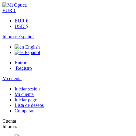
EUR €
EUR €
USD $
Idioma:
Español
English
Español
Entrar
Registro
Mi cuenta
Iniciar sesión
Mi cuenta
Iniciar pago
Lista de deseos
Comparar
Cuenta
Idioma: