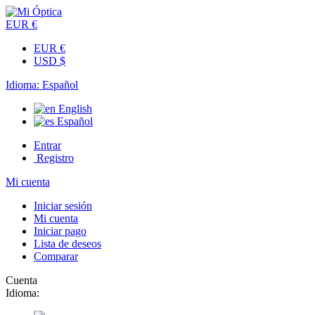
EUR €
EUR €
USD $
Idioma:
Español
English
Español
Entrar
Registro
Mi cuenta
Iniciar sesión
Mi cuenta
Iniciar pago
Lista de deseos
Comparar
Cuenta
Idioma: