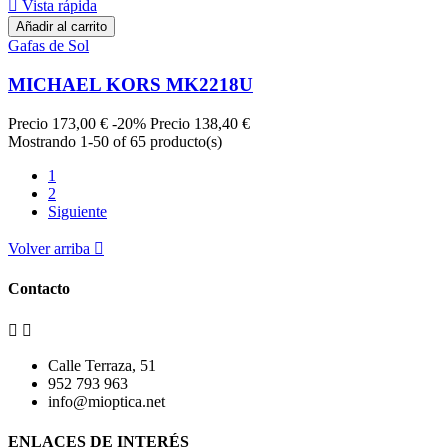

Vista rápida
Añadir al carrito
Gafas de Sol
MICHAEL KORS MK2218U
Precio
173,00 €
-20%
Precio
138,40 €
Mostrando 1-50 of 65 producto(s)
1
2
Siguiente
Volver arriba

Contacto


Calle Terraza, 51
952 793 963
info@mioptica.net
ENLACES DE INTERÉS