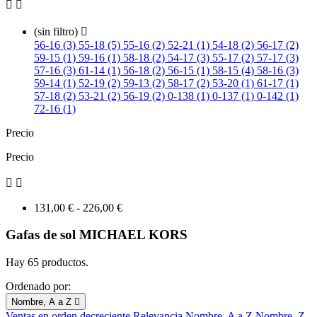


(sin filtro)

56-16 (3)
55-18 (5)
55-16 (2)
52-21 (1)
54-18 (2)
56-17 (2)
59-15 (1)
59-16 (1)
58-18 (2)
54-17 (3)
55-17 (2)
57-17 (3)
57-16 (3)
61-14 (1)
56-18 (2)
56-15 (1)
58-15 (4)
58-16 (3)
59-14 (1)
52-19 (2)
59-13 (2)
58-17 (2)
53-20 (1)
61-17 (1)
57-18 (2)
53-21 (2)
56-19 (2)
0-138 (1)
0-137 (1)
0-142 (1)
72-16 (1)
Precio
Precio


131,00 € - 226,00 €
Gafas de sol MICHAEL KORS
Hay 65 productos.
Ordenado por:
Nombre, A a Z

Ventas en orden decreciente
Relevancia
Nombre, A a Z
Nombre, Z