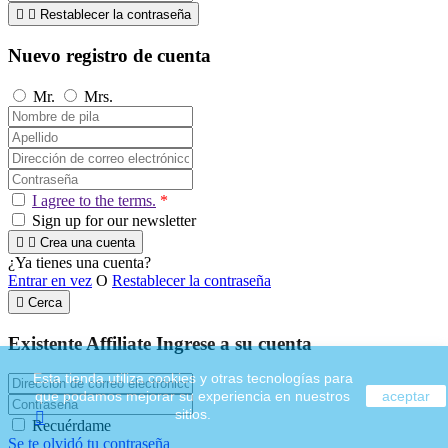


Restablecer la contraseña
Nuevo registro de cuenta
Mr.
Mrs.
I agree to the terms.
*
Sign up for our newsletter


Crea una cuenta
¿Ya tienes una cuenta?
Entrar en vez
O
Restablecer la contraseña

Cerca
Existente Affiliate
Ingrese a su cuenta
Esta tienda utiliza cookies y otras tecnologías para
que podamos mejorar su experiencia en nuestros
aceptar
sitios.

Recuérdame
Se te olvidó tu contraseña