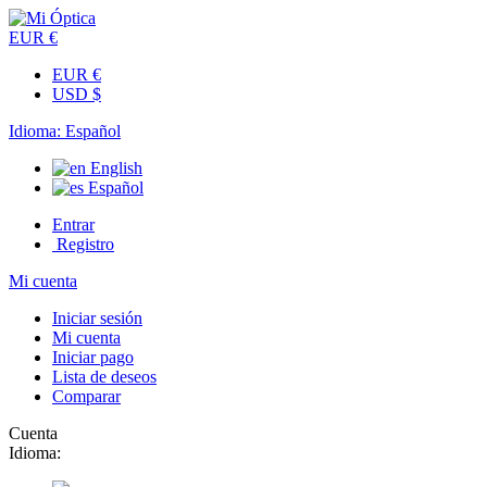
EUR €
EUR €
USD $
Idioma:
Español
English
Español
Entrar
Registro
Mi cuenta
Iniciar sesión
Mi cuenta
Iniciar pago
Lista de deseos
Comparar
Cuenta
Idioma: