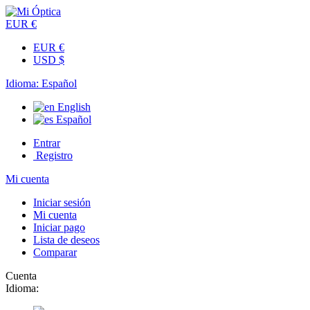
EUR €
EUR €
USD $
Idioma:
Español
English
Español
Entrar
Registro
Mi cuenta
Iniciar sesión
Mi cuenta
Iniciar pago
Lista de deseos
Comparar
Cuenta
Idioma: