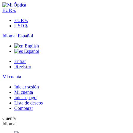
EUR €
EUR €
USD $
Idioma:
Español
English
Español
Entrar
Registro
Mi cuenta
Iniciar sesión
Mi cuenta
Iniciar pago
Lista de deseos
Comparar
Cuenta
Idioma: