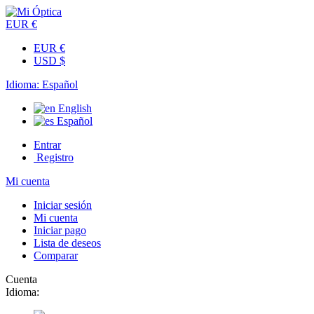
EUR €
EUR €
USD $
Idioma:
Español
English
Español
Entrar
Registro
Mi cuenta
Iniciar sesión
Mi cuenta
Iniciar pago
Lista de deseos
Comparar
Cuenta
Idioma: