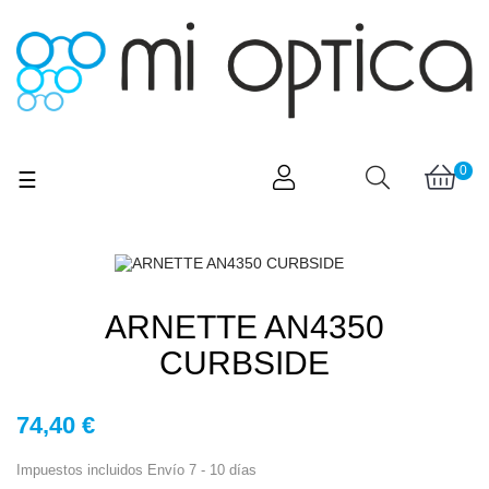
0
Navegación
☰
de
palanca
ARNETTE AN4350
CURBSIDE
74,40 €
Impuestos incluidos
Envío 7 - 10 días